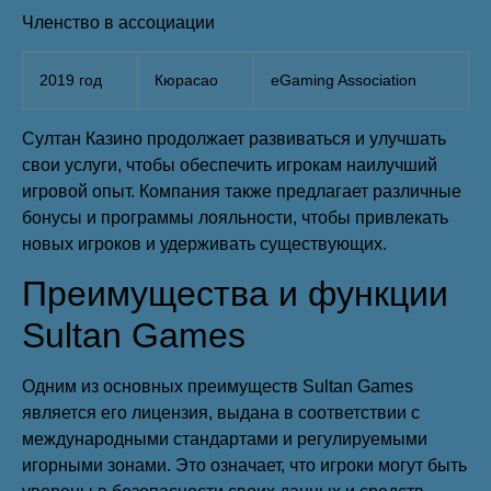
Членство в ассоциации
2019 год
Кюрасао
eGaming Association
Султан Казино продолжает развиваться и улучшать
свои услуги, чтобы обеспечить игрокам наилучший
игровой опыт. Компания также предлагает различные
бонусы и программы лояльности, чтобы привлекать
новых игроков и удерживать существующих.
Преимущества и функции
Sultan Games
Одним из основных преимуществ Sultan Games
является его лицензия, выдана в соответствии с
международными стандартами и регулируемыми
игорными зонами. Это означает, что игроки могут быть