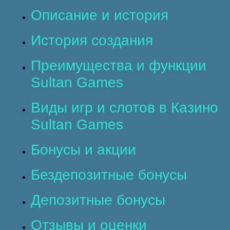
Описание и история
История создания
Преимущества и функции
Sultan Games
Виды игр и слотов в Казино
Sultan Games
Бонусы и акции
Бездепозитные бонусы
Депозитные бонусы
Отзывы и оценки