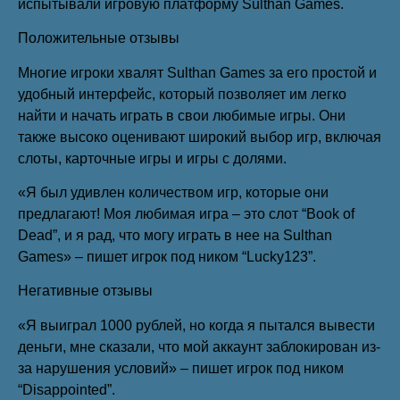
испытывали игровую платформу Sulthan Games.
Положительные отзывы
Многие игроки хвалят Sulthan Games за его простой и
удобный интерфейс, который позволяет им легко
найти и начать играть в свои любимые игры. Они
также высоко оценивают широкий выбор игр, включая
слоты, карточные игры и игры с долями.
«Я был удивлен количеством игр, которые они
предлагают! Моя любимая игра – это слот “Book of
Dead”, и я рад, что могу играть в нее на Sulthan
Games» – пишет игрок под ником “Lucky123”.
Негативные отзывы
«Я выиграл 1000 рублей, но когда я пытался вывести
деньги, мне сказали, что мой аккаунт заблокирован из-
за нарушения условий» – пишет игрок под ником
“Disappointed”.