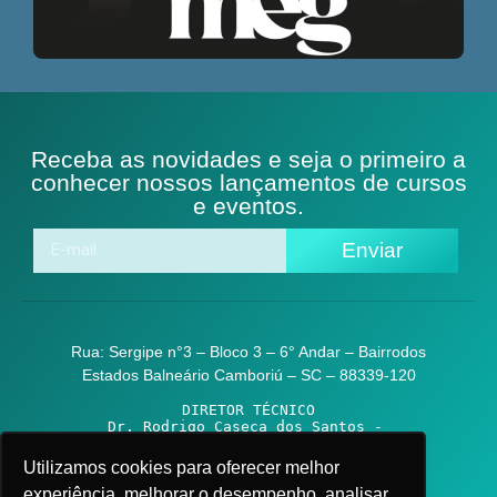
Receba as novidades e seja o primeiro a
conhecer nossos lançamentos de cursos
e eventos.
Enviar
Rua: Sergipe n°3 – Bloco 3 – 6° Andar – Bairrodos
Estados Balneário Camboriú – SC – 88339-120
DIRETOR TÉCNICO
Dr. Rodrigo Caseca dos Santos - 
CRM SC 18.970
Utilizamos cookies para oferecer melhor
experiência, melhorar o desempenho, analisar