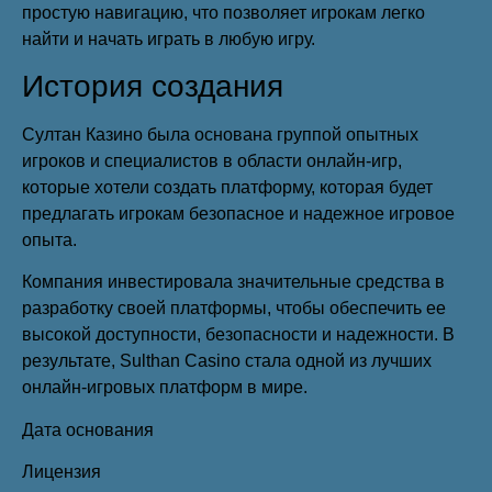
простую навигацию, что позволяет игрокам легко
найти и начать играть в любую игру.
История создания
Султан Казино была основана группой опытных
игроков и специалистов в области онлайн-игр,
которые хотели создать платформу, которая будет
предлагать игрокам безопасное и надежное игровое
опыта.
Компания инвестировала значительные средства в
разработку своей платформы, чтобы обеспечить ее
высокой доступности, безопасности и надежности. В
результате, Sulthan Casino стала одной из лучших
онлайн-игровых платформ в мире.
Дата основания
Лицензия