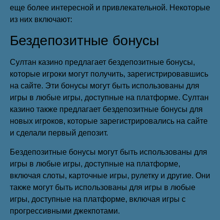
еще более интересной и привлекательной. Некоторые
из них включают:
Бездепозитные бонусы
Султан казино предлагает бездепозитные бонусы,
которые игроки могут получить, зарегистрировавшись
на сайте. Эти бонусы могут быть использованы для
игры в любые игры, доступные на платформе. Султан
казино также предлагает бездепозитные бонусы для
новых игроков, которые зарегистрировались на сайте
и сделали первый депозит.
Бездепозитные бонусы могут быть использованы для
игры в любые игры, доступные на платформе,
включая слоты, карточные игры, рулетку и другие. Они
также могут быть использованы для игры в любые
игры, доступные на платформе, включая игры с
прогрессивными джекпотами.