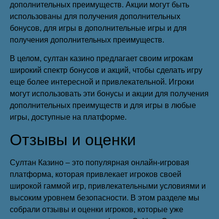
дополнительных преимуществ. Акции могут быть
использованы для получения дополнительных
бонусов, для игры в дополнительные игры и для
получения дополнительных преимуществ.
В целом, султан казино предлагает своим игрокам
широкий спектр бонусов и акций, чтобы сделать игру
еще более интересной и привлекательной. Игроки
могут использовать эти бонусы и акции для получения
дополнительных преимуществ и для игры в любые
игры, доступные на платформе.
Отзывы и оценки
Султан Казино – это популярная онлайн-игровая
платформа, которая привлекает игроков своей
широкой гаммой игр, привлекательными условиями и
высоким уровнем безопасности. В этом разделе мы
собрали отзывы и оценки игроков, которые уже