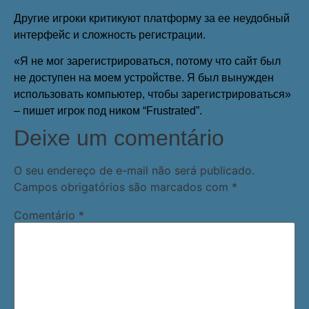
Другие игроки критикуют платформу за ее неудобный
интерфейс и сложность регистрации.
«Я не мог зарегистрироваться, потому что сайт был
не доступен на моем устройстве. Я был вынужден
использовать компьютер, чтобы зарегистрироваться»
– пишет игрок под ником “Frustrated”.
Deixe um comentário
O seu endereço de e-mail não será publicado.
Campos obrigatórios são marcados com
*
Comentário
*