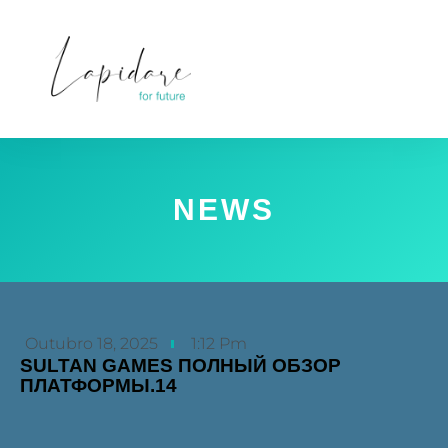
NEWS
Outubro 18, 2025
1:12 Pm
SULTAN GAMES ПОЛНЫЙ ОБЗОР
ПЛАТФОРМЫ.14