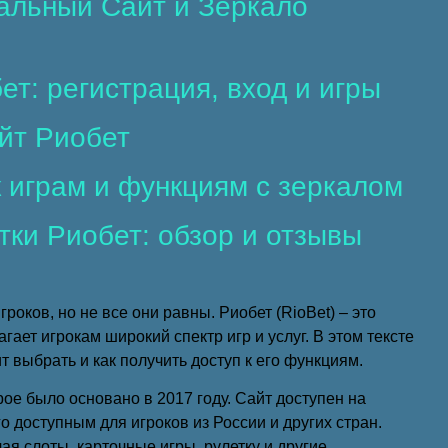
иальный Сайт и Зеркало
т: регистрация, вход и игры
йт Риобет
к играм и функциям с зеркалом
ки Риобет: обзор и отзывы
роков, но не все они равны. Риобет (RioBet) – это
ает игрокам широкий спектр игр и услуг. В этом тексте
ит выбрать и как получить доступ к его функциям.
ое было основано в 2017 году. Сайт доступен на
го доступным для игроков из России и других стран.
ая слоты, карточные игры, рулетку и другие.