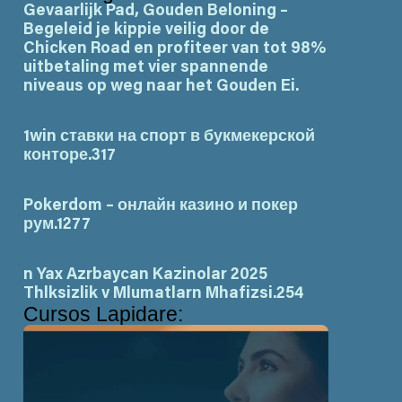
Gevaarlijk Pad, Gouden Beloning –
Begeleid je kippie veilig door de
Chicken Road en profiteer van tot 98%
uitbetaling met vier spannende
niveaus op weg naar het Gouden Ei.
1win ставки на спорт в букмекерской
конторе.317
Pokerdom – онлайн казино и покер
рум.1277
n Yax Azrbaycan Kazinolar 2025
Thlksizlik v Mlumatlarn Mhafizsi.254
Cursos Lapidare: