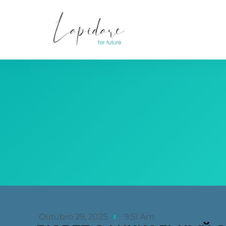
Outubro 29, 2025
9:51 Am