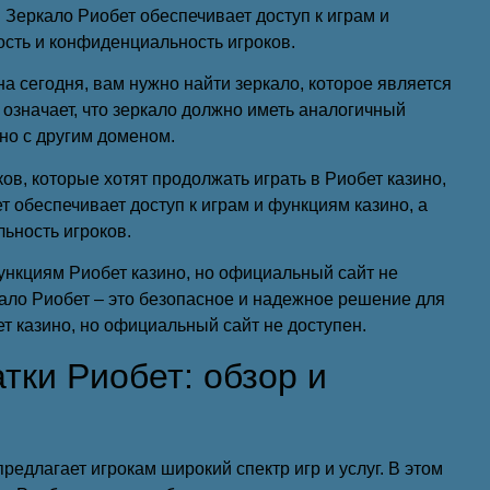
 Зеркало Риобет обеспечивает доступ к играм и
ость и конфиденциальность игроков.
на сегодня, вам нужно найти зеркало, которое является
 означает, что зеркало должно иметь аналогичный
но с другим доменом.
ов, которые хотят продолжать играть в Риобет казино,
 обеспечивает доступ к играм и функциям казино, а
ьность игроков.
функциям Риобет казино, но официальный сайт не
кало Риобет – это безопасное и надежное решение для
ет казино, но официальный сайт не доступен.
тки Риобет: обзор и
редлагает игрокам широкий спектр игр и услуг. В этом