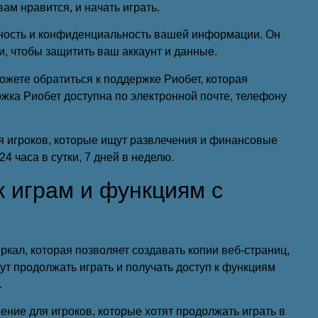
вам нравится, и начать играть.
ность и конфиденциальность вашей информации. Он
, чтобы защитить ваш аккаунт и данные.
ожете обратиться к поддержке Риобет, которая
ержка Риобет доступна по электронной почте, телефону
я игроков, которые ищут развлечения и финансовые
4 часа в сутки, 7 дней в неделю.
к играм и функциям с
ркал, которая позволяет создавать копии веб-страниц,
гут продолжать играть и получать доступ к функциям
.
ение для игроков, которые хотят продолжать играть в