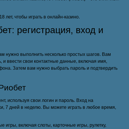
8 лет, чтобы играть в онлайн-казино.
т: регистрация, вход и
ам нужно выполнить несколько простых шагов. Вам
ь, и ввести свои контактные данные, включая имя,
фона. Затем вам нужно выбрать пароль и подтвердить
Риобет
нт, используя свои логин и пароль. Вход на
и, 7 дней в неделю. Вы можете играть в любое время,
 игры, включая слоты, карточные игры, рулетку,