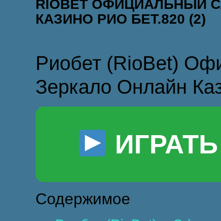
RIOBET ОФИЦИАЛЬНЫЙ С
КАЗИНО РИО БЕТ.820 (2)
Риобет (RioBet) Оф
Зеркало Онлайн Каз
ИГРАТЬ
Содержимое