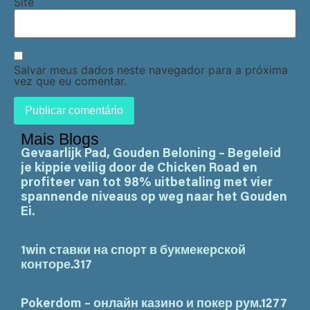
Site
Salvar meus dados neste navegador para a próxima
vez que eu comentar.
Mais Blogs
Gevaarlijk Pad, Gouden Beloning – Begeleid
je kippie veilig door de Chicken Road en
profiteer van tot 98% uitbetaling met vier
spannende niveaus op weg naar het Gouden
Ei.
1win ставки на спорт в букмекерской
конторе.317
Pokerdom – онлайн казино и покер рум.1277