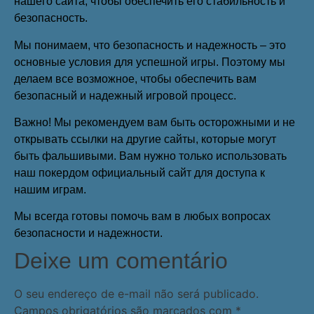
нашего сайта, чтобы обеспечить его стабильность и
безопасность.
Мы понимаем, что безопасность и надежность – это
основные условия для успешной игры. Поэтому мы
делаем все возможное, чтобы обеспечить вам
безопасный и надежный игровой процесс.
Важно! Мы рекомендуем вам быть осторожными и не
открывать ссылки на другие сайты, которые могут
быть фальшивыми. Вам нужно только использовать
наш покердом официальный сайт для доступа к
нашим играм.
Мы всегда готовы помочь вам в любых вопросах
безопасности и надежности.
Deixe um comentário
O seu endereço de e-mail não será publicado.
Campos obrigatórios são marcados com
*