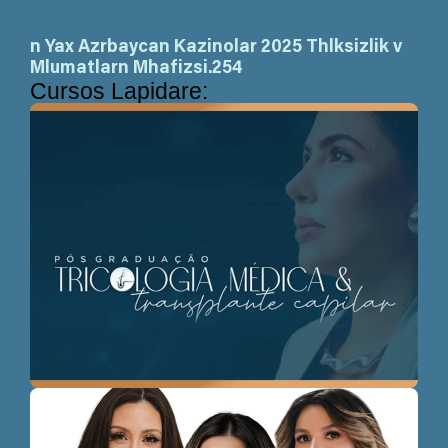
n Yax Azrbaycan Kazinolar 2025 Thlksizlik v
Mlumatlarn Mhafizsi.254
Cursos Lapidare: