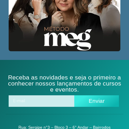
Receba as novidades e seja o primeiro a
conhecer nossos lançamentos de cursos
e eventos.
Enviar
Rua: Sergipe n°3 – Bloco 3 – 6° Andar – Bairrodos