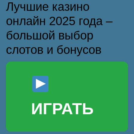
Лучшие казино
онлайн 2025 года –
большой выбор
слотов и бонусов
ИГРАТЬ