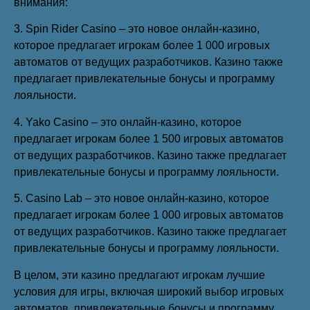
внимания:
3. Spin Rider Casino – это новое онлайн-казино,
которое предлагает игрокам более 1 000 игровых
автоматов от ведущих разработчиков. Казино также
предлагает привлекательные бонусы и программу
лояльности.
4. Yako Casino – это онлайн-казино, которое
предлагает игрокам более 1 500 игровых автоматов
от ведущих разработчиков. Казино также предлагает
привлекательные бонусы и программу лояльности.
5. Casino Lab – это новое онлайн-казино, которое
предлагает игрокам более 1 000 игровых автоматов
от ведущих разработчиков. Казино также предлагает
привлекательные бонусы и программу лояльности.
В целом, эти казино предлагают игрокам лучшие
условия для игры, включая широкий выбор игровых
автоматов, привлекательные бонусы и программу