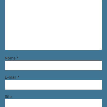
Nome
*
E-mail
*
Site