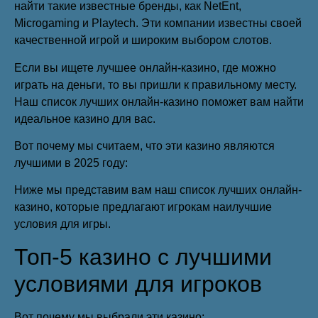
найти такие известные бренды, как NetEnt,
Microgaming и Playtech. Эти компании известны своей
качественной игрой и широким выбором слотов.
Если вы ищете лучшее онлайн-казино, где можно
играть на деньги, то вы пришли к правильному месту.
Наш список лучших онлайн-казино поможет вам найти
идеальное казино для вас.
Вот почему мы считаем, что эти казино являются
лучшими в 2025 году:
Ниже мы представим вам наш список лучших онлайн-
казино, которые предлагают игрокам наилучшие
условия для игры.
Топ-5 казино с лучшими
условиями для игроков
Вот почему мы выбрали эти казино: