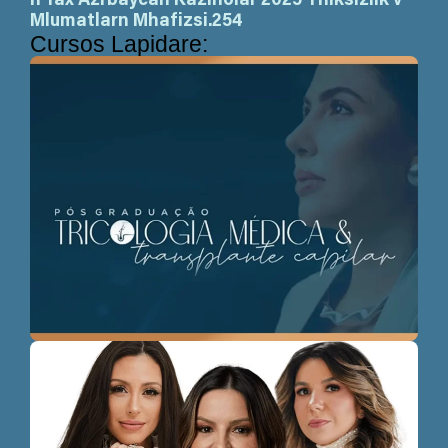
n Yax Azrbaycan Kazinolar 2025 Thlksizlik v
Mlumatlarn Mhafizsi.254
Cursos Lapidare: