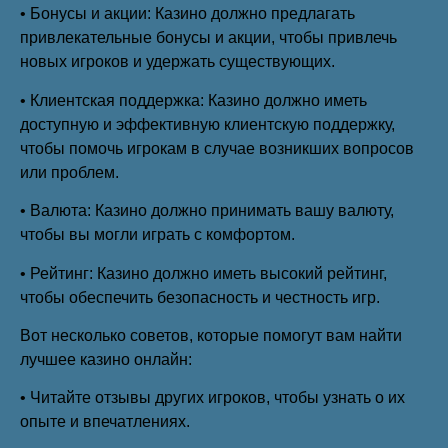
• Бонусы и акции: Казино должно предлагать
привлекательные бонусы и акции, чтобы привлечь
новых игроков и удержать существующих.
• Клиентская поддержка: Казино должно иметь
доступную и эффективную клиентскую поддержку,
чтобы помочь игрокам в случае возникших вопросов
или проблем.
• Валюта: Казино должно принимать вашу валюту,
чтобы вы могли играть с комфортом.
• Рейтинг: Казино должно иметь высокий рейтинг,
чтобы обеспечить безопасность и честность игр.
Вот несколько советов, которые помогут вам найти
лучшее казино онлайн:
• Читайте отзывы других игроков, чтобы узнать о их
опыте и впечатлениях.