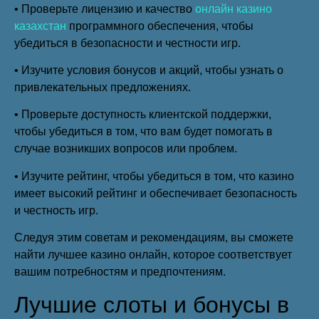
• Проверьте лицензию и качество
онлайн казино
казахстан
программного обеспечения, чтобы
убедиться в безопасности и честности игр.
• Изучите условия бонусов и акций, чтобы узнать о
привлекательных предложениях.
• Проверьте доступность клиентской поддержки,
чтобы убедиться в том, что вам будет помогать в
случае возникших вопросов или проблем.
• Изучите рейтинг, чтобы убедиться в том, что казино
имеет высокий рейтинг и обеспечивает безопасность
и честность игр.
Следуя этим советам и рекомендациям, вы сможете
найти лучшее казино онлайн, которое соответствует
вашим потребностям и предпочтениям.
Лучшие слоты и бонусы в