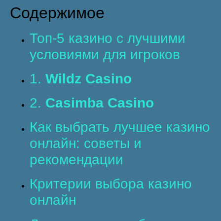
Содержимое
Топ-5 казино с лучшими
условиями для игроков
1.
Wildz Casino
2.
Casimba Casino
Как выбрать лучшее казино
онлайн: советы и
рекомендации
Критерии выбора казино
онлайн