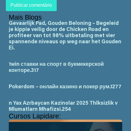
Mais Blogs
Gevaarlijk Pad, Gouden Beloning – Begeleid
je kippie veilig door de Chicken Road en
profiteer van tot 98% uitbetaling met vier
spannende niveaus op weg naar het Gouden
Ei.
1win ставки на спорт в букмекерской
конторе.317
Pokerdom – онлайн казино и покер рум.1277
n Yax Azrbaycan Kazinolar 2025 Thlksizlik v
Mlumatlarn Mhafizsi.254
Cursos Lapidare: