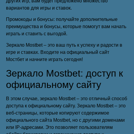
других игр, вам будет предложено множество
вариантов для игры и ставок.
Промокоды и бонусы: получайте дополнительные
преимущества и бонусы, которые помогут вам начать
играть и ставить с выгодой.
Зеркало Mostbet – это ваш путь к успеху и радости в
игре и ставках. Входите на официальный сайт
Мостбет и начните играть сегодня!
Зеркало Mostbet: доступ к
официальному сайту
В этом случае, зеркало Mostbet – это отличный способ
доступа к официальному сайту. Зеркало Mostbet – это
веб-страницы, которые копируют содержимое
официального сайта Mostbet, но с другими доменами
или IP-адресами. Это позволяет пользователям