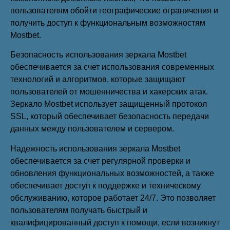
пользователям обойти географические ограничения и
получить доступ к функциональным возможностям
Mostbet.
Безопасность использования зеркала Mostbet
обеспечивается за счет использования современных
технологий и алгоритмов, которые защищают
пользователей от мошенничества и хакерских атак.
Зеркало Mostbet использует защищенный протокол
SSL, который обеспечивает безопасность передачи
данных между пользователем и сервером.
Надежность использования зеркала Mostbet
обеспечивается за счет регулярной проверки и
обновления функциональных возможностей, а также
обеспечивает доступ к поддержке и техническому
обслуживанию, которое работает 24/7. Это позволяет
пользователям получать быстрый и
квалифицированный доступ к помощи, если возникнут