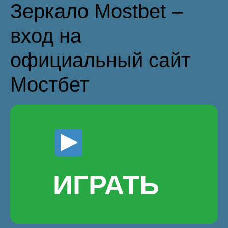
Зеркало Mostbet –
вход на
официальный сайт
Мостбет
ИГРАТЬ