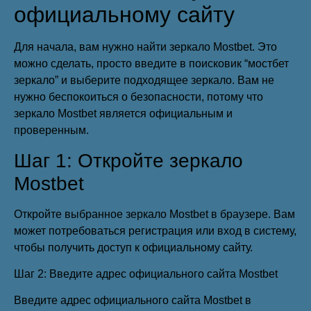
официальному сайту
Для начала, вам нужно найти зеркало Mostbet. Это
можно сделать, просто введите в поисковик “мостбет
зеркало” и выберите подходящее зеркало. Вам не
нужно беспокоиться о безопасности, потому что
зеркало Mostbet является официальным и
проверенным.
Шаг 1: Откройте зеркало
Mostbet
Откройте выбранное зеркало Mostbet в браузере. Вам
может потребоваться регистрация или вход в систему,
чтобы получить доступ к официальному сайту.
Шаг 2: Введите адрес официального сайта Mostbet
Введите адрес официального сайта Mostbet в