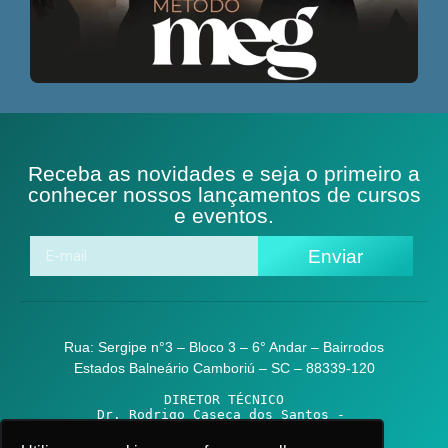
Receba as novidades e seja o primeiro a
conhecer nossos lançamentos de cursos
e eventos.
Enviar
Rua: Sergipe n°3 – Bloco 3 – 6° Andar – Bairrodos
Estados Balneário Camboriú – SC – 88339-120
DIRETOR TÉCNICO
Dr. Rodrigo Caseca dos Santos - 
CRM SC 18.970