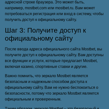
адресной строке браузера. Это может быть,
например, mostbet.com или mostbet.ru. Вам может
потребоваться регистрация или вход в систему, чтобы
получить доступ к официальному сайту.
Шаг 3: Получите доступ к
официальному сайту
После ввода адреса официального сайта Mostbet, вы
получите доступ к официальному сайту. Вам доступны
все функции и услуги, которые предлагает Mostbet,
включая казино, спортивные ставки и другие.
Важно помнить, что зеркало Mostbet является
безопасным и надежным способом доступа к
официальному сайту. Вам не нужно беспокоиться о
безопасности, потому что зеркало Mostbet является
официальным и проверенным.
Таким образом, зеркало Mostbet – это безопасный и