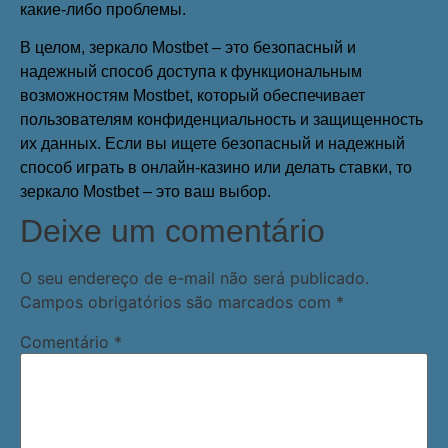
какие-либо проблемы.
В целом, зеркало Mostbet – это безопасный и
надежный способ доступа к функциональным
возможностям Mostbet, который обеспечивает
пользователям конфиденциальность и защищенность
их данных. Если вы ищете безопасный и надежный
способ играть в онлайн-казино или делать ставки, то
зеркало Mostbet – это ваш выбор.
Deixe um comentário
O seu endereço de e-mail não será publicado.
Campos obrigatórios são marcados com
*
Comentário
*