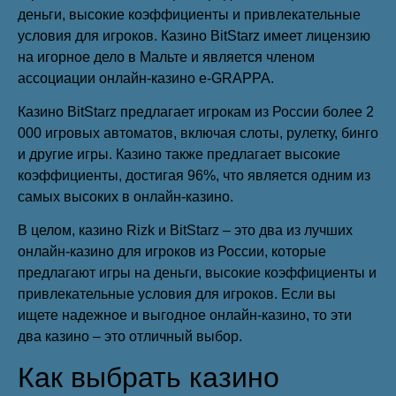
деньги, высокие коэффициенты и привлекательные
условия для игроков. Казино BitStarz имеет лицензию
на игорное дело в Мальте и является членом
ассоциации онлайн-казино e-GRAPPA.
Казино BitStarz предлагает игрокам из России более 2
000 игровых автоматов, включая слоты, рулетку, бинго
и другие игры. Казино также предлагает высокие
коэффициенты, достигая 96%, что является одним из
самых высоких в онлайн-казино.
В целом, казино Rizk и BitStarz – это два из лучших
онлайн-казино для игроков из России, которые
предлагают игры на деньги, высокие коэффициенты и
привлекательные условия для игроков. Если вы
ищете надежное и выгодное онлайн-казино, то эти
два казино – это отличный выбор.
Как выбрать казино