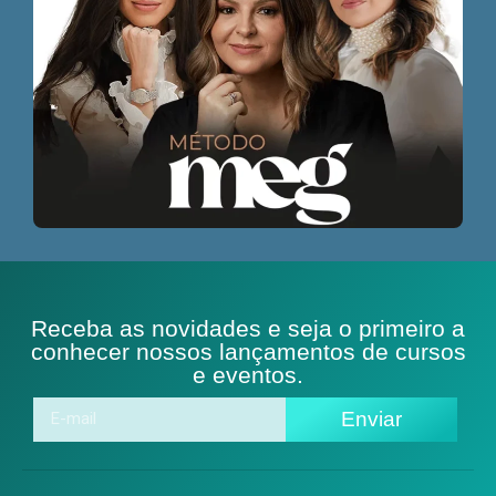
Receba as novidades e seja o primeiro a
conhecer nossos lançamentos de cursos
e eventos.
Enviar