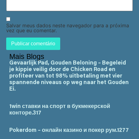
Salvar meus dados neste navegador para a próxima
vez que eu comentar.
Mais Blogs
Gevaarlijk Pad, Gouden Beloning – Begeleid
je kippie veilig door de Chicken Road en
profiteer van tot 98% uitbetaling met vier
spannende niveaus op weg naar het Gouden
Ei.
1win ставки на спорт в букмекерской
конторе.317
Pokerdom – онлайн казино и покер рум.1277