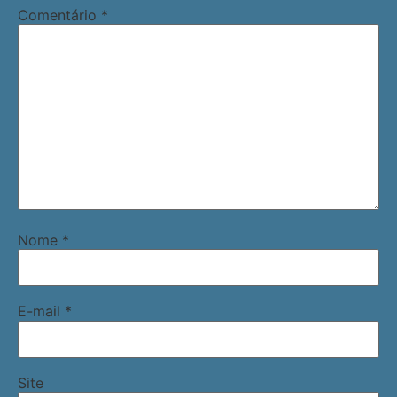
Comentário
*
Nome
*
E-mail
*
Site