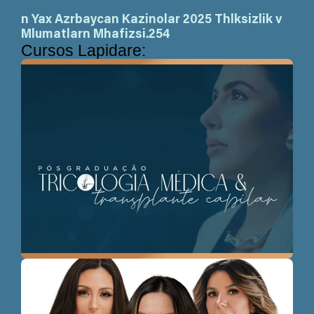
n Yax Azrbaycan Kazinolar 2025 Thlksizlik v
Mlumatlarn Mhafizsi.254
Cursos Lapidare: