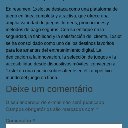
En resumen, 1xslot se destaca como una plataforma de
juego en línea completa y atractiva, que ofrece una
amplia variedad de juegos, torneos, promociones y
métodos de pago seguros. Con su enfoque en la
seguridad, la fiabilidad y la satisfacción del cliente, 1xslot
se ha consolidado como uno de los destinos favoritos
para los amantes del entretenimiento digital. La
dedicación a la innovación, la selección de juegos y la
accesibilidad desde dispositivos móviles, convierten a
1xslot en una opción sobresaliente en el competitivo
mundo del juego en línea.
Deixe um comentário
O seu endereço de e-mail não será publicado.
Campos obrigatórios são marcados com
*
Comentário
*