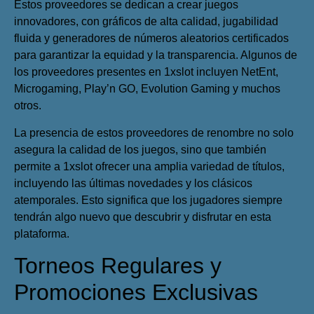
Estos proveedores se dedican a crear juegos
innovadores, con gráficos de alta calidad, jugabilidad
fluida y generadores de números aleatorios certificados
para garantizar la equidad y la transparencia. Algunos de
los proveedores presentes en 1xslot incluyen NetEnt,
Microgaming, Play’n GO, Evolution Gaming y muchos
otros.
La presencia de estos proveedores de renombre no solo
asegura la calidad de los juegos, sino que también
permite a 1xslot ofrecer una amplia variedad de títulos,
incluyendo las últimas novedades y los clásicos
atemporales. Esto significa que los jugadores siempre
tendrán algo nuevo que descubrir y disfrutar en esta
plataforma.
Torneos Regulares y
Promociones Exclusivas