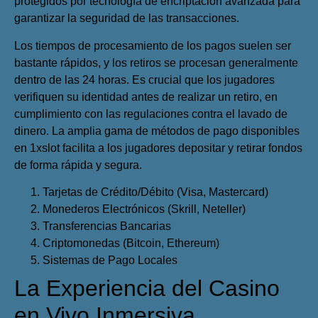
protegidos por tecnología de encriptación avanzada para
garantizar la seguridad de las transacciones.
Los tiempos de procesamiento de los pagos suelen ser
bastante rápidos, y los retiros se procesan generalmente
dentro de las 24 horas. Es crucial que los jugadores
verifiquen su identidad antes de realizar un retiro, en
cumplimiento con las regulaciones contra el lavado de
dinero. La amplia gama de métodos de pago disponibles
en 1xslot facilita a los jugadores depositar y retirar fondos
de forma rápida y segura.
Tarjetas de Crédito/Débito (Visa, Mastercard)
Monederos Electrónicos (Skrill, Neteller)
Transferencias Bancarias
Criptomonedas (Bitcoin, Ethereum)
Sistemas de Pago Locales
La Experiencia del Casino
en Vivo Inmersiva