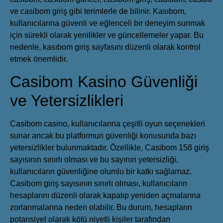
ve casibom giriş gibi terimlerle de bilinir. Kasıbom,
kullanıcılarına güvenli ve eğlenceli bir deneyim sunmak
için sürekli olarak yenilikler ve güncellemeler yapar. Bu
nedenle, kasıbom giriş sayfasını düzenli olarak kontrol
etmek önemlidir.
Casibom Kasino Güvenliği
ve Yetersizlikleri
Casibom casino, kullanıcılarına çeşitli oyun seçenekleri
sunar ancak bu platformun güvenliği konusunda bazı
yetersizlikler bulunmaktadır. Özellikle, Casibom 158 giriş
sayısının sınırlı olması ve bu sayının yetersizliği,
kullanıcıların güvenliğine olumlu bir katkı sağlamaz.
Casibom giriş sayısının sınırlı olması, kullanıcıların
hesaplarını düzenli olarak kapatıp yeniden açmalarına
zorlanmalarına neden olabilir. Bu durum, hesapların
potansiyel olarak kötü niyetli kişiler tarafından