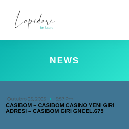
NEWS
Outubro 25, 2025
5:57 Pm
CASIBOM – CASIBOM CASINO YENI GIRI
ADRESI – CASIBOM GIRI GNCEL.675