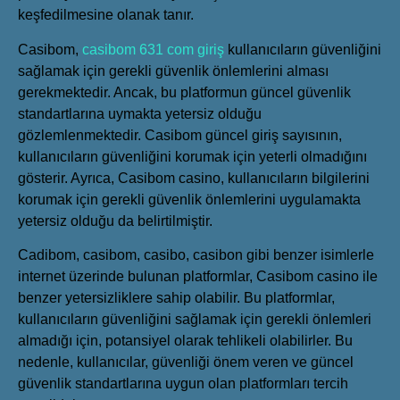
keşfedilmesine olanak tanır.
Casibom,
casibom 631 com giriş
kullanıcıların güvenliğini
sağlamak için gerekli güvenlik önlemlerini alması
gerekmektedir. Ancak, bu platformun güncel güvenlik
standartlarına uymakta yetersiz olduğu
gözlemlenmektedir. Casibom güncel giriş sayısının,
kullanıcıların güvenliğini korumak için yeterli olmadığını
gösterir. Ayrıca, Casibom casino, kullanıcıların bilgilerini
korumak için gerekli güvenlik önlemlerini uygulamakta
yetersiz olduğu da belirtilmiştir.
Cadibom, casibom, casibo, casibon gibi benzer isimlerle
internet üzerinde bulunan platformlar, Casibom casino ile
benzer yetersizliklere sahip olabilir. Bu platformlar,
kullanıcıların güvenliğini sağlamak için gerekli önlemleri
almadığı için, potansiyel olarak tehlikeli olabilirler. Bu
nedenle, kullanıcılar, güvenliği önem veren ve güncel
güvenlik standartlarına uygun olan platformları tercih