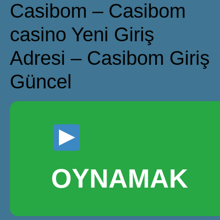
Casibom – Casibom
casino Yeni Giriş
Adresi – Casibom Giriş
Güncel
OYNAMAK