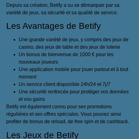
Depuis sa création, Betify a su se démarquer par sa
variété de jeux, sa sécurité et sa qualité de service.
Les Avantages de Betify
Une grande variété de jeux, y compris des jeux de
casino, des jeux de table et des jeux de loterie
Un bonus de bienvenue de 1000 € pour les
nouveaux joueurs
Une application mobile pour jouer partout et à tout
moment
Un service client disponible 24h/24 et 7j/7
Une sécurité renforcée pour protéger vos données
et vos gains
Betify est également connu pour ses promotions
régulières et ses offres spéciales. Vous pouvez ainsi
profiter de bonus de reload, de free spin et de cashback.
Les Jeux de Betify