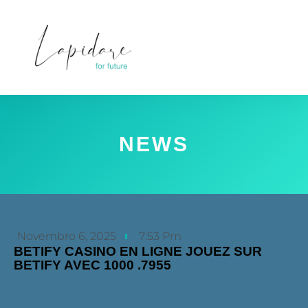
NEWS
Novembro 6, 2025
7:53 Pm
BETIFY CASINO EN LIGNE JOUEZ SUR
BETIFY AVEC 1000 .7955