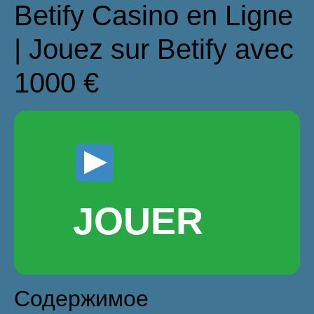
Betify Casino en Ligne
| Jouez sur Betify avec
1000 €
JOUER
Содержимое