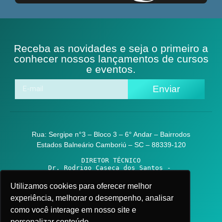
Receba as novidades e seja o primeiro a
conhecer nossos lançamentos de cursos
e eventos.
Enviar
Rua: Sergipe n°3 – Bloco 3 – 6° Andar – Bairrodos
Estados Balneário Camboriú – SC – 88339-120
DIRETOR TÉCNICO
Dr. Rodrigo Caseca dos Santos - 
CRM SC 18.970
Utilizamos cookies para oferecer melhor
experiência, melhorar o desempenho, analisar
Contato
Política de privacidade
como você interage em nosso site e
personalizar conteúdo.