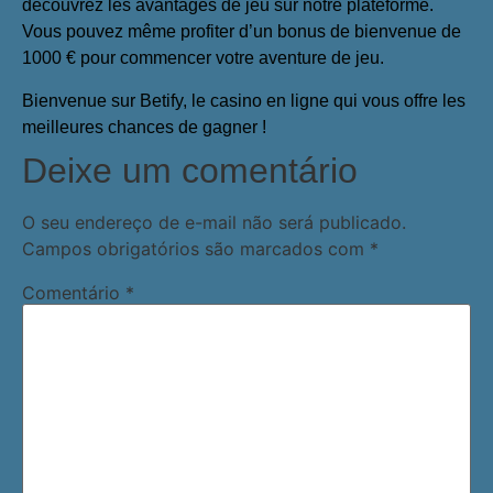
découvrez les avantages de jeu sur notre plateforme.
Vous pouvez même profiter d’un bonus de bienvenue de
1000 € pour commencer votre aventure de jeu.
Bienvenue sur Betify, le casino en ligne qui vous offre les
meilleures chances de gagner !
Deixe um comentário
O seu endereço de e-mail não será publicado.
Campos obrigatórios são marcados com
*
Comentário
*