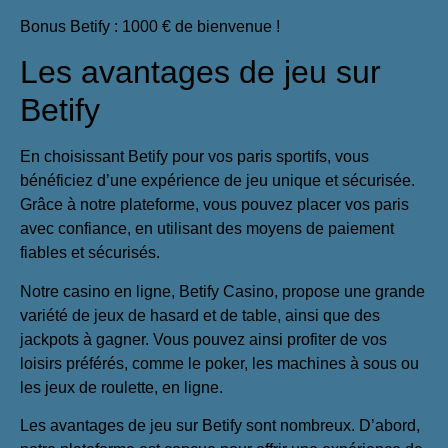
Bonus Betify : 1000 € de bienvenue !
Les avantages de jeu sur
Betify
En choisissant Betify pour vos paris sportifs, vous
bénéficiez d’une expérience de jeu unique et sécurisée.
Grâce à notre plateforme, vous pouvez placer vos paris
avec confiance, en utilisant des moyens de paiement
fiables et sécurisés.
Notre casino en ligne, Betify Casino, propose une grande
variété de jeux de hasard et de table, ainsi que des
jackpots à gagner. Vous pouvez ainsi profiter de vos
loisirs préférés, comme le poker, les machines à sous ou
les jeux de roulette, en ligne.
Les avantages de jeu sur Betify sont nombreux. D’abord,