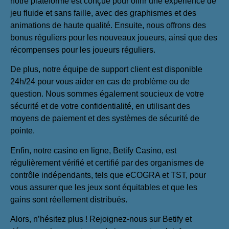
notre plateforme est conçue pour offrir une expérience de
jeu fluide et sans faille, avec des graphismes et des
animations de haute qualité. Ensuite, nous offrons des
bonus réguliers pour les nouveaux joueurs, ainsi que des
récompenses pour les joueurs réguliers.
De plus, notre équipe de support client est disponible
24h/24 pour vous aider en cas de problème ou de
question. Nous sommes également soucieux de votre
sécurité et de votre confidentialité, en utilisant des
moyens de paiement et des systèmes de sécurité de
pointe.
Enfin, notre casino en ligne, Betify Casino, est
régulièrement vérifié et certifié par des organismes de
contrôle indépendants, tels que eCOGRA et TST, pour
vous assurer que les jeux sont équitables et que les
gains sont réellement distribués.
Alors, n’hésitez plus ! Rejoignez-nous sur Betify et