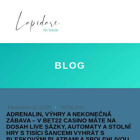
BLOG
Fevereiro 12, 2025
10:06 Pm
ADRENALIN, VÝHRY A NEKONEČNÁ
ZÁBAVA – V BET22 CASINO MÁTE NA
DOSAH LIVE SÁZKY, AUTOMATY A STOLNÍ
HRY S TISÍCI ŠANCEMI VYHRÁT S
BLESKOVÝMI PLATBAMI A SPOLEHLIVOU