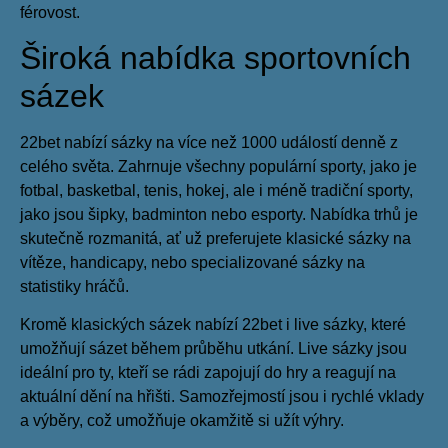
férovost.
Široká nabídka sportovních
sázek
22bet nabízí sázky na více než 1000 událostí denně z
celého světa. Zahrnuje všechny populární sporty, jako je
fotbal, basketbal, tenis, hokej, ale i méně tradiční sporty,
jako jsou šipky, badminton nebo esporty. Nabídka trhů je
skutečně rozmanitá, ať už preferujete klasické sázky na
vítěze, handicapy, nebo specializované sázky na
statistiky hráčů.
Kromě klasických sázek nabízí 22bet i live sázky, které
umožňují sázet během průběhu utkání. Live sázky jsou
ideální pro ty, kteří se rádi zapojují do hry a reagují na
aktuální dění na hřišti. Samozřejmostí jsou i rychlé vklady
a výběry, což umožňuje okamžitě si užít výhry.