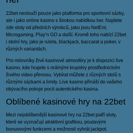
22bet neslouží pouze jako platforma pro sportovní sázky,
ale i jako online kasino s širokou nabídkou her. Najdete
zde sloty od předních výrobců, jako jsou NetEnt,
Microgaming, Play’n GO a další. Kromě toho nabízí 22bet
i stolní hry, jako je ruleta, blackjack, baccarat a poker, v
různých variantách.
Pro milovníky živé kasinové atmosféry je k dispozici live
kasino, kde hrajete s reálnými krupiéry prostřednictvím
živého video přenosu. Vybírat můžete z různých stolů s
různými sázkami a limity. Live kasino přináší do vašeho
obývacího pokoje pocit autentického kasina.
Oblíbené kasinové hry na 22bet
Mezi nejoblíbenější kasinové hry na 22bet patří sloty,
které se vyznačují atraktivní grafikou, poutavými
bonusovými funkcemi a možností vyhrát jackpot.