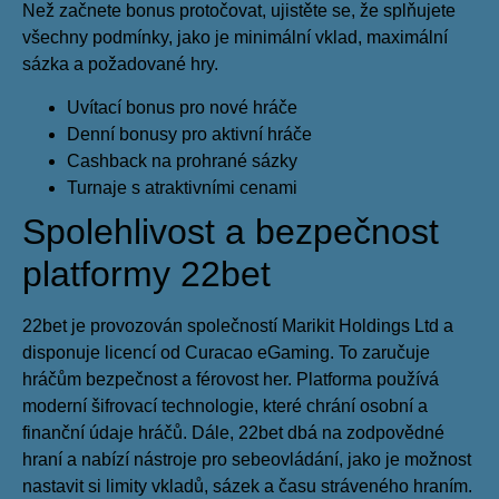
Než začnete bonus protočovat, ujistěte se, že splňujete
všechny podmínky, jako je minimální vklad, maximální
sázka a požadované hry.
Uvítací bonus pro nové hráče
Denní bonusy pro aktivní hráče
Cashback na prohrané sázky
Turnaje s atraktivními cenami
Spolehlivost a bezpečnost
platformy 22bet
22bet je provozován společností Marikit Holdings Ltd a
disponuje licencí od Curacao eGaming. To zaručuje
hráčům bezpečnost a férovost her. Platforma používá
moderní šifrovací technologie, které chrání osobní a
finanční údaje hráčů. Dále, 22bet dbá na zodpovědné
hraní a nabízí nástroje pro sebeovládání, jako je možnost
nastavit si limity vkladů, sázek a času stráveného hraním.