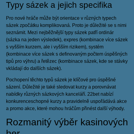
Typy sázek a jejich specifika
Pro nové hráče může být orientace v různých typech
sázek zpočátku komplikovaná. Proto je důležité se s nimi
seznámit. Mezi nejběžnější typy sázek patří
ordinár
(sázka na jeden výsledek),
expres
(kombinace více sázek
s vyšším kurzem, ale i vyšším rizikem),
systém
(kombinace více sázek s definovaným počtem úspěšných
tipů pro výhru) a
řetězec
(kombinace sázek, kde se stávky
vkládají do dalších sázek).
Pochopení těchto typů sázek je klíčové pro úspěšné
sázení. Důležité je také sledovat kurzy a porovnávat
nabídky různých sázkových kanceláří. 22bet nabízí
konkurenceschopné kurzy a pravidelně uspořádává akce
a promo akce, které mohou hráčům přinést další výhody.
Rozmanitý výběr kasinových
her