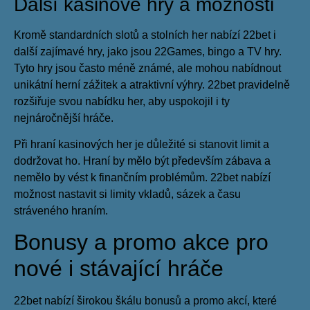
Další kasinové hry a možnosti
Kromě standardních slotů a stolních her nabízí 22bet i
další zajímavé hry, jako jsou
22Games
, bingo a TV hry.
Tyto hry jsou často méně známé, ale mohou nabídnout
unikátní herní zážitek a atraktivní výhry. 22bet pravidelně
rozšiřuje svou nabídku her, aby uspokojil i ty
nejnáročnější hráče.
Při hraní kasinových her je důležité si stanovit limit a
dodržovat ho. Hraní by mělo být především zábava a
nemělo by vést k finančním problémům. 22bet nabízí
možnost nastavit si limity vkladů, sázek a času
stráveného hraním.
Bonusy a promo akce pro
nové i stávající hráče
22bet nabízí širokou škálu bonusů a promo akcí, které