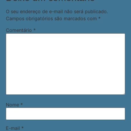
O seu endereço de e-mail não será publicado.
Campos obrigatórios são marcados com
*
Comentário
*
Nome
*
E-mail
*