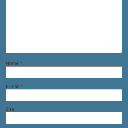
Nome
*
E-mail
*
Site