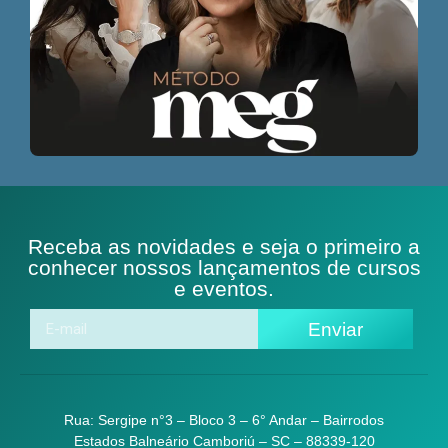
Receba as novidades e seja o primeiro a
conhecer nossos lançamentos de cursos
e eventos.
Enviar
Rua: Sergipe n°3 – Bloco 3 – 6° Andar – Bairrodos
Estados Balneário Camboriú – SC – 88339-120