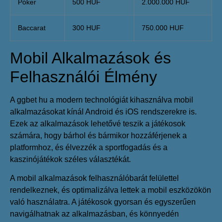
Póker
500 HUF
2.000.000 HUF
Baccarat
300 HUF
750.000 HUF
Mobil Alkalmazások és
Felhasználói Élmény
A
ggbet hu
a modern technológiát kihasználva mobil
alkalmazásokat kínál Android és iOS rendszerekre is.
Ezek az alkalmazások lehetővé teszik a játékosok
számára, hogy bárhol és bármikor hozzáférjenek a
platformhoz, és élvezzék a sportfogadás és a
kaszinójátékok széles választékát.
A mobil alkalmazások felhasználóbarát felülettel
rendelkeznek, és optimalizálva lettek a mobil eszközökön
való használatra. A játékosok gyorsan és egyszerűen
navigálhatnak az alkalmazásban, és könnyedén