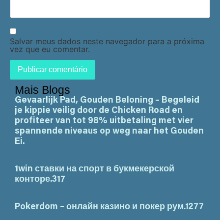
Salvar meus dados neste navegador para a próxima
vez que eu comentar.
Mais Blogs
Gevaarlijk Pad, Gouden Beloning – Begeleid
je kippie veilig door de Chicken Road en
profiteer van tot 98% uitbetaling met vier
spannende niveaus op weg naar het Gouden
Ei.
1win ставки на спорт в букмекерской
конторе.317
Pokerdom – онлайн казино и покер рум.1277