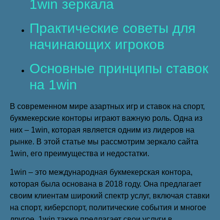
1win зеркала
Практические советы для
начинающих игроков
Основные принципы ставок
на 1win
В современном мире азартных игр и ставок на спорт,
букмекерские конторы играют важную роль. Одна из
них – 1win, которая является одним из лидеров на
рынке. В этой статье мы рассмотрим зеркало сайта
1win, его преимущества и недостатки.
1win – это международная букмекерская контора,
которая была основана в 2018 году. Она предлагает
своим клиентам широкий спектр услуг, включая ставки
на спорт, киберспорт, политические события и многое
другое. 1win также предлагает свои услуги в