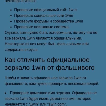
некоторые из них:
Проверьте официальный сайт 1win
Проверьте социальные сети 1win
Проверьте форумы и сообщества 1win
Проверьте поисковые системы
Однако, вам нужно быть осторожным, потому что не
все зеркала 1win являются официальными.
Некоторые из них могут быть фальшивыми или
содержать вирусы.
Как отличить официальное
зеркало 1win от фальшивого
Чтобы отличить официальное зеркало 1win от
фальшивого, вам нужно проверить несколько вещей:
Проверьте доменное имя зеркала. Официальное
зеркало 1win будет иметь доменное имя, которое
начинается с “1win” или “1win.com”.