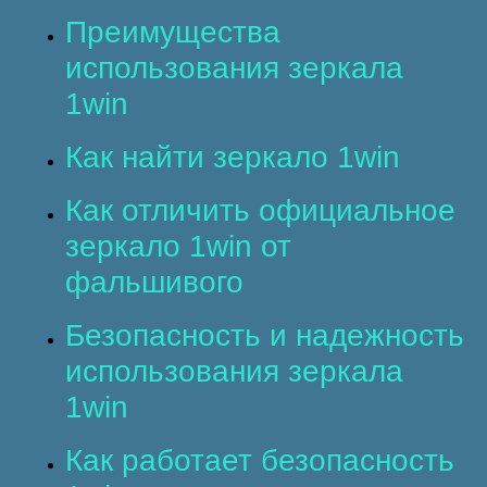
Преимущества
использования зеркала
1win
Как найти зеркало 1win
Как отличить официальное
зеркало 1win от
фальшивого
Безопасность и надежность
использования зеркала
1win
Как работает безопасность