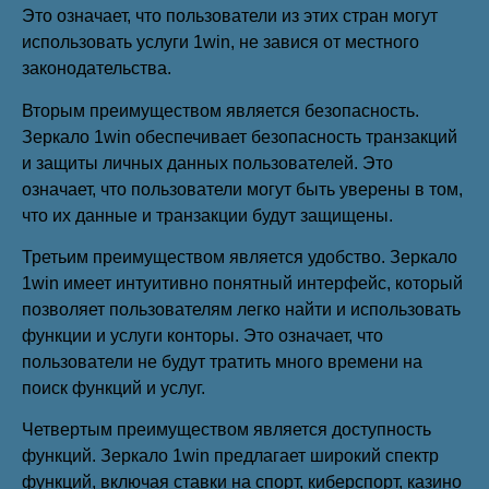
Это означает, что пользователи из этих стран могут
использовать услуги 1win, не завися от местного
законодательства.
Вторым преимуществом является безопасность.
Зеркало 1win обеспечивает безопасность транзакций
и защиты личных данных пользователей. Это
означает, что пользователи могут быть уверены в том,
что их данные и транзакции будут защищены.
Третьим преимуществом является удобство. Зеркало
1win имеет интуитивно понятный интерфейс, который
позволяет пользователям легко найти и использовать
функции и услуги конторы. Это означает, что
пользователи не будут тратить много времени на
поиск функций и услуг.
Четвертым преимуществом является доступность
функций. Зеркало 1win предлагает широкий спектр
функций, включая ставки на спорт, киберспорт, казино