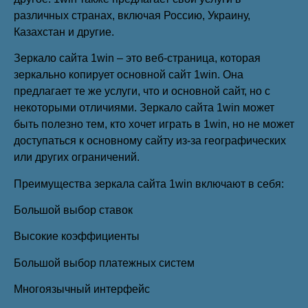
различных странах, включая Россию, Украину,
Казахстан и другие.
Зеркало сайта 1win – это веб-страница, которая
зеркально копирует основной сайт 1win. Она
предлагает те же услуги, что и основной сайт, но с
некоторыми отличиями. Зеркало сайта 1win может
быть полезно тем, кто хочет играть в 1win, но не может
доступаться к основному сайту из-за географических
или других ограничений.
Преимущества зеркала сайта 1win включают в себя:
Большой выбор ставок
Высокие коэффициенты
Большой выбор платежных систем
Многоязычный интерфейс