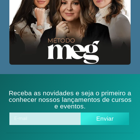
Receba as novidades e seja o primeiro a
conhecer nossos lançamentos de cursos
e eventos.
Enviar