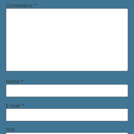
Comentário
*
Nome
*
E-mail
*
Site