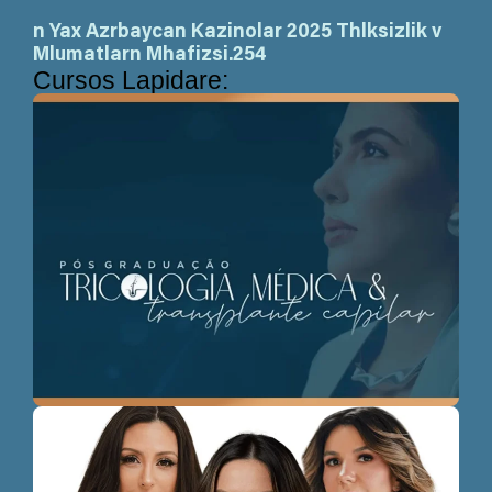
n Yax Azrbaycan Kazinolar 2025 Thlksizlik v
Mlumatlarn Mhafizsi.254
Cursos Lapidare: