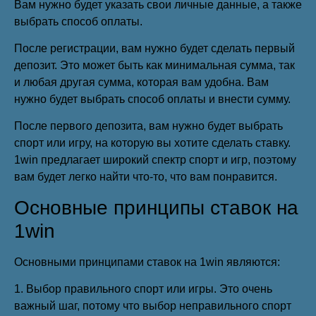
Вам нужно будет указать свои личные данные, а также
выбрать способ оплаты.
После регистрации, вам нужно будет сделать первый
депозит. Это может быть как минимальная сумма, так
и любая другая сумма, которая вам удобна. Вам
нужно будет выбрать способ оплаты и внести сумму.
После первого депозита, вам нужно будет выбрать
спорт или игру, на которую вы хотите сделать ставку.
1win предлагает широкий спектр спорт и игр, поэтому
вам будет легко найти что-то, что вам понравится.
Основные принципы ставок на
1win
Основными принципами ставок на 1win являются:
1. Выбор правильного спорт или игры. Это очень
важный шаг, потому что выбор неправильного спорт