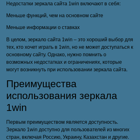
Недостатки зеркала сайта 1win включают в себя:
Меньше функций, чем на основном сайте
Меньше информации о ставках
В целом, зеркало сайта 1win – это хороший выбор для
тех, кто хочет играть в 1win, но не может доступаться к
основному сайту. Однако, нужно помнить о
возможных недостатках и ограничениях, которые
могут возникнуть при использовании зеркала сайта.
Преимущества
использования зеркала
1win
Первым преимуществом является доступность.
Зеркало 1win доступно для пользователей из многих
стран, включая Россию, Украину, Казахстан и другие.