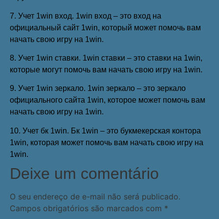
7. Учет 1win вход. 1win вход – это вход на
официальный сайт 1win, который может помочь вам
начать свою игру на 1win.
8. Учет 1win ставки. 1win ставки – это ставки на 1win,
которые могут помочь вам начать свою игру на 1win.
9. Учет 1win зеркало. 1win зеркало – это зеркало
официального сайта 1win, которое может помочь вам
начать свою игру на 1win.
10. Учет бк 1win. Бк 1win – это букмекерская контора
1win, которая может помочь вам начать свою игру на
1win.
Deixe um comentário
O seu endereço de e-mail não será publicado.
Campos obrigatórios são marcados com
*