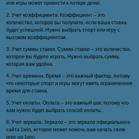
или игры может привести к потере денег.
2. Учет коэффициента. Коэффициент – это
количество, которое вы получите, если ваша ставка
будет успешной. Нужно выбрать спорт или игру с
высоким коэффициентом.
3. Учет суммы ставки. Сумма ставки – это количество,
которое вы будете играть. Нужно выбрать сумму,
которая вам удобна.
4. Учет времени. Время – это важный фактор, потому
что некоторые спорт и игры могут иметь ограниченное
время для ставок.
5. Учет оплаты. Оплата – это важный шаг, потому что
вам нужно будет выбрать способ оплаты.
6. Учет зеркала. Зеркало – это зеркало официального
сайта 1win, которое может помочь вам начать свою
игру на 1win.