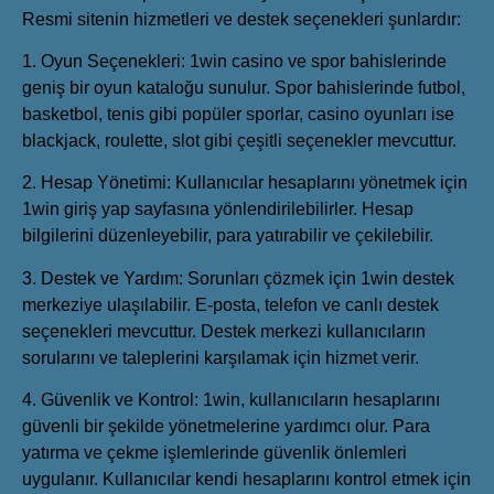
Resmi sitenin hizmetleri ve destek seçenekleri şunlardır:
1. Oyun Seçenekleri: 1win casino ve spor bahislerinde
geniş bir oyun kataloğu sunulur. Spor bahislerinde futbol,
basketbol, tenis gibi popüler sporlar, casino oyunları ise
blackjack, roulette, slot gibi çeşitli seçenekler mevcuttur.
2. Hesap Yönetimi: Kullanıcılar hesaplarını yönetmek için
1win giriş yap sayfasına yönlendirilebilirler. Hesap
bilgilerini düzenleyebilir, para yatırabilir ve çekilebilir.
3. Destek ve Yardım: Sorunları çözmek için 1win destek
merkeziye ulaşılabilir. E-posta, telefon ve canlı destek
seçenekleri mevcuttur. Destek merkezi kullanıcıların
sorularını ve taleplerini karşılamak için hizmet verir.
4. Güvenlik ve Kontrol: 1win, kullanıcıların hesaplarını
güvenli bir şekilde yönetmelerine yardımcı olur. Para
yatırma ve çekme işlemlerinde güvenlik önlemleri
uygulanır. Kullanıcılar kendi hesaplarını kontrol etmek için