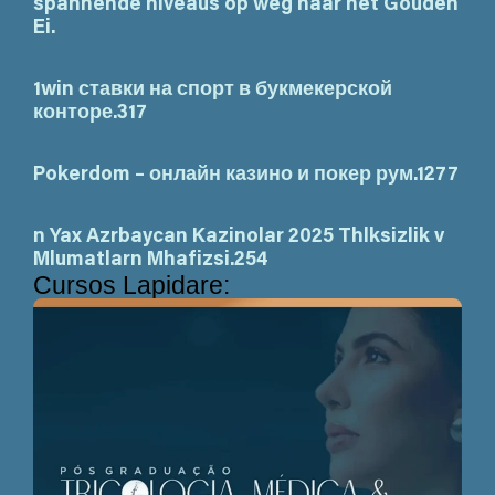
spannende niveaus op weg naar het Gouden
Ei.
1win ставки на спорт в букмекерской
конторе.317
Pokerdom – онлайн казино и покер рум.1277
n Yax Azrbaycan Kazinolar 2025 Thlksizlik v
Mlumatlarn Mhafizsi.254
Cursos Lapidare: