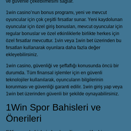
ve güvenle çekebilmesini sağlar.
1win casino’nun bonus programı, yeni ve mevcut
oyuncular için çok çeşitli fırsatlar sunar. Yeni kaydolunan
oyuncular için özel giriş bonusları, mevcut oyuncular için
regular bonuslar ve özel etkinliklerle birlikte herkes için
özel fırsatlar mevcuttur. 1vin veya 1win bet üzerinden bu
fırsatları kullanarak oyunlara daha fazla değer
ekleyebilirsiniz.
1win casino, güvenliği ve şeffaflığı konusunda öncü bir
durumda. Tüm finansal işlemler için en güvenli
teknolojiler kullanılarak, oyuncuların bilgilerinin
korunması ve güvenliği garanti edilir. 1win giriş yap veya
1win bet üzerinden güvenli bir şekilde oynayabilirsiniz.
1Win Spor Bahisleri ve
Önerileri