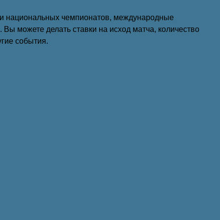
тчи национальных чемпионатов, международные
 Вы можете делать ставки на исход матча, количество
угие события.