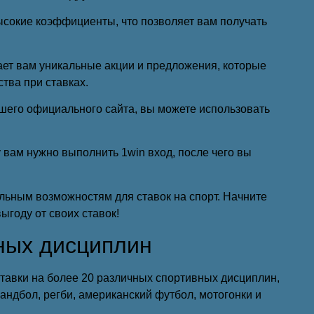
ысокие коэффициенты, что позволяет вам получать
ает вам уникальные акции и предложения, которые
тва при ставках.
нашего официального сайта, вы можете использовать
у вам нужно выполнить 1win вход, после чего вы
альным возможностям для ставок на спорт. Начните
ыгоду от своих ставок!
ных дисциплин
ставки на более 20 различных спортивных дисциплин,
 гандбол, регби, американский футбол, мотогонки и