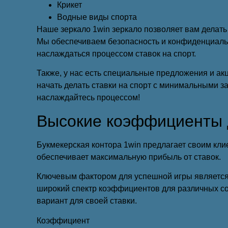
Крикет
Водные виды спорта
Наше зеркало 1win зеркало позволяет вам делать 
Мы обеспечиваем безопасность и конфиденциаль
наслаждаться процессом ставок на спорт.
Также, у нас есть специальные предложения и ак
начать делать ставки на спорт с минимальными за
наслаждайтесь процессом!
Высокие коэффициенты
Букмекерская контора 1win предлагает своим кл
обеспечивает максимальную прибыль от ставок.
Ключевым фактором для успешной игры является
широкий спектр коэффициентов для различных со
вариант для своей ставки.
Коэффициент