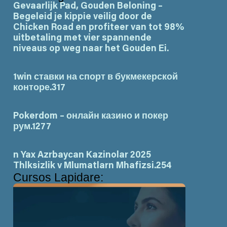
Gevaarlijk Pad, Gouden Beloning –
Begeleid je kippie veilig door de
Chicken Road en profiteer van tot 98%
uitbetaling met vier spannende
niveaus op weg naar het Gouden Ei.
1win ставки на спорт в букмекерской
конторе.317
Pokerdom – онлайн казино и покер
рум.1277
n Yax Azrbaycan Kazinolar 2025
Thlksizlik v Mlumatlarn Mhafizsi.254
Cursos Lapidare: