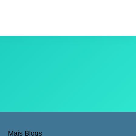
Mais Blogs