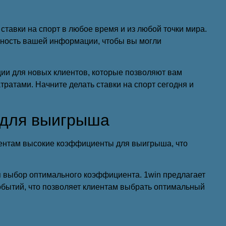
ставки на спорт в любое время и из любой точки мира.
ность вашей информации, чтобы вы могли
ции для новых клиентов, которые позволяют вам
тратами. Начните делать ставки на спорт сегодня и
 для выигрыша
иентам высокие коэффициенты для выигрыша, что
 выбор оптимального коэффициента. 1win предлагает
бытий, что позволяет клиентам выбрать оптимальный