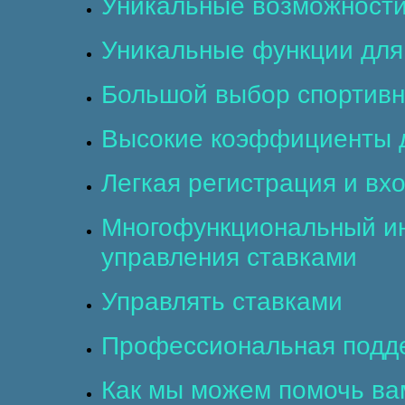
Уникальные возможности 
Уникальные функции для
Большой выбор спортивн
Высокие коэффициенты 
Легкая регистрация и вхо
Многофункциональный ин
управления ставками
Управлять ставками
Профессиональная подде
Как мы можем помочь ва