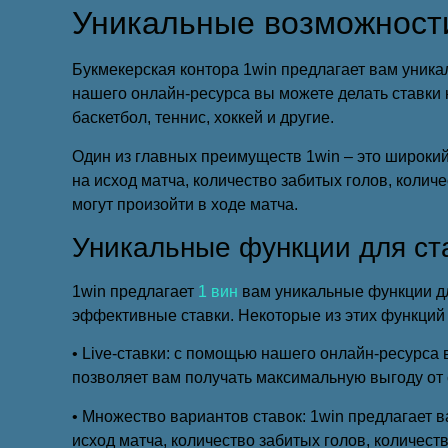
Уникальные возможности
Букмекерская контора 1win предлагает вам уника
нашего онлайн-ресурса вы можете делать ставки 
баскетбол, теннис, хоккей и другие.
Один из главных преимуществ 1win – это широкий
на исход матча, количество забитых голов, количе
могут произойти в ходе матча.
Уникальные функции для ст
1win предлагает
1 вин
вам уникальные функции дл
эффективные ставки. Некоторые из этих функций
• Live-ставки: с помощью нашего онлайн-ресурса 
позволяет вам получать максимальную выгоду от 
• Множество вариантов ставок: 1win предлагает 
исход матча, количество забитых голов, количеств