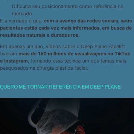
Dificulta seu posicionamento como referência no
mercado
E a verdade é que:
com o avanço das redes sociais, seus
pacientes estão cada vez mais informados, em busca de
resultados naturais e duradouros.
Em apenas um ano, vídeos sobre o Deep Plane Facelift
tiveram
mais de 150 milhões de visualizações no TikTok
e Instagram
, tornando essa técnica um dos temas mais
pesquisados na cirurgia plástica facial.
QUERO ME TORNAR REFERÊNCIA EM DEEP PLANE