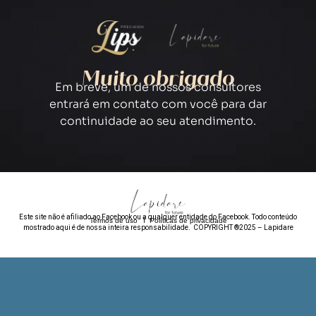
Muito obrigado
Em breve, um de nossos consultores
entrará em contato com você para dar
continuidade ao seu atendimento.
Este site não é afiliado ao Facebook ou a qualquer entidade do Facebook. Todo conteúdo
Termos de uso
I
Políticas de privacidade
mostrado aqui é de nossa inteira responsabilidade. COPYRIGHT ®2025 – Lapidare