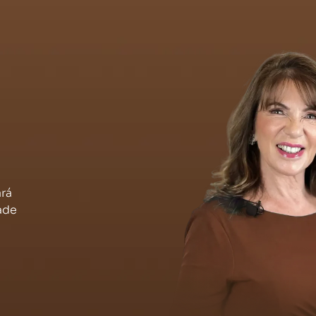
ará
ade