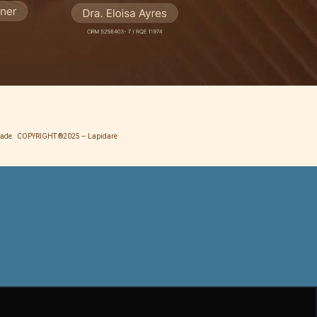
ilidade. COPYRIGHT ®2025 – Lapidare