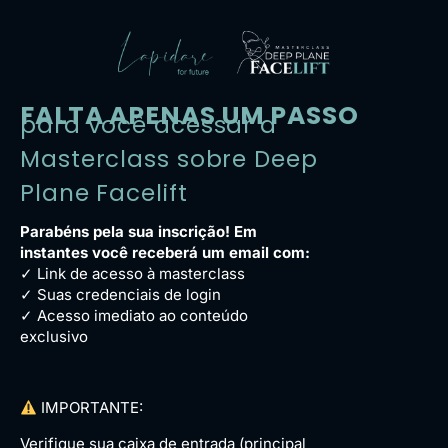
FALTA APENAS UM PASSO
para você acessar a
Masterclass sobre Deep
Plane Facelift
Parabéns pela sua inscrição! Em
instantes você receberá um email com:
✓ Link de acesso à masterclass
✓ Suas credenciais de login
✓ Acesso imediato ao conteúdo
exclusivo
IMPORTANTE:
Verifique sua caixa de entrada (principal