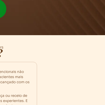
rs
?
encionais não
acientes mais
alcançado com os
ça ou receio de
s experientes. E