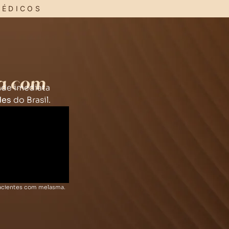
MÉDICOS
a com
dade imediata
des
do Brasil.
 pacientes com melasma.