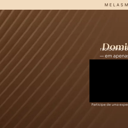
MELASM
Domi
raciocínio c
— em apenas
Participe de uma exper