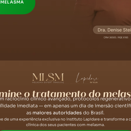
O MELASMA
mine o tratamento do mela
m raciocínio clínico avançado, protocolos regenerativo
ilidade imediata — em apenas um dia de imersão cientí
as
maiores autoridades
do Brasil.
pe de uma experiência exclusiva no Instituto Lapidare e transforme a
clínica dos seus pacientes com melasma.