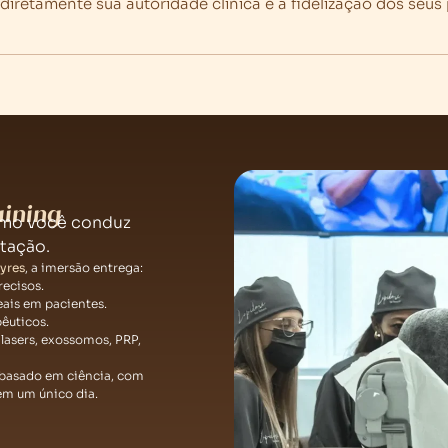
 diretamente sua autoridade clínica e a fidelização dos seus
aining
como você conduz
tação.
Ayres
, a imersão entrega:
recisos.
ais em pacientes.
êuticos.
asers, exossomos, PRP,
mbasado em ciência, com
em um único dia.