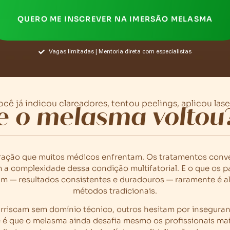
QUERO ME INSCREVER NA IMERSÃO MELASMA
ampos abaixo:
Vagas limitadas | Mentoria direta com especialistas
Seu melhor e-mail
Seu CRM
ocê já indicou clareadores, tentou peelings, aplicou lase
e o melasma voltou
a
e concordo com as condições estabelecidas.
política de privacidade
Enviar
stração que muitos médicos enfrentam. Os tratamentos conv
 complexidade dessa condição multifatorial. E o que os p
am — resultados consistentes e duradouros — raramente é 
métodos tradicionais.
rriscam sem domínio técnico, outros hesitam por inseguran
e é que o melasma ainda desafia mesmo os profissionais mai