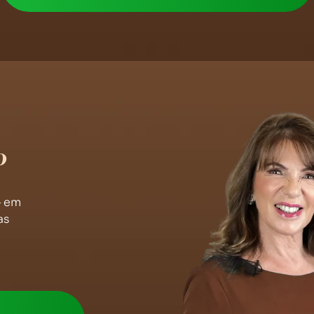
o
— em
as