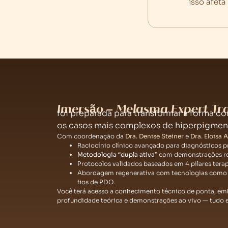
isso afeta
Imersão – Melasma Expert Tr
foi preparada para transformar a forma 
os casos mais complexos de hiperpigmen
Com coordenação da
Dra. Denise Steiner
e
Dra. Eloisa 
Raciocínio clínico avançado para diagnósticos p
Metodologia “dupla ativa”
com demonstrações re
Protocolos validados baseados em 4 pilares terap
Abordagem regenerativa com tecnologias como l
fios de PDO.
Você terá acesso a conhecimento técnico de ponta, e
profundidade teórica e demonstrações ao vivo — tudo 