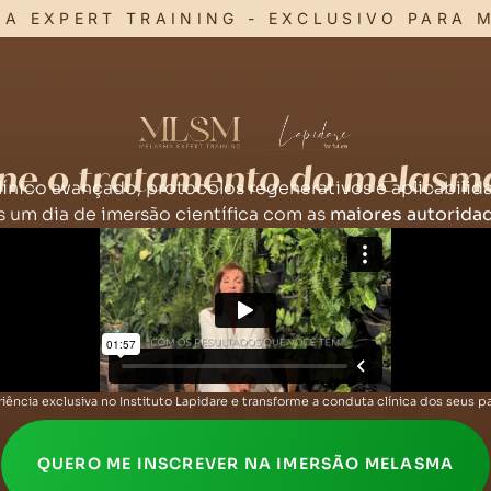
A EXPERT TRAINING - EXCLUSIVO PARA 
ne o tratamento do melasm
línico avançado, protocolos regenerativos e aplicabili
 um dia de imersão científica com as
maiores autorida
iência exclusiva no Instituto Lapidare e transforme a conduta clínica dos seus
QUERO ME INSCREVER NA IMERSÃO MELASMA