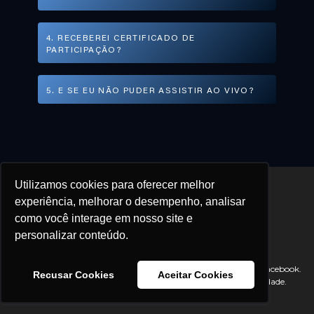
4. RECEBEREI CERTIFICADO DE
PARTICIPAÇÃO?
5. E SE EU NÃO PUDER ASSISTIR AO VIVO?
Utilizamos cookies para oferecer melhor
experiência, melhorar o desempenho, analisar
como você interage em nosso site e
personalizar conteúdo.
I
Termos de uso
Políticas de privacidade
Este site não é afiliado ao Facebook ou a qualquer entidade do Facebook.
Recusar Cookies
Aceitar Cookies
Todo conteúdo mostrado aqui é de nossa inteira responsabilidade.
COPYRIGHT ®2024 – Lapidare